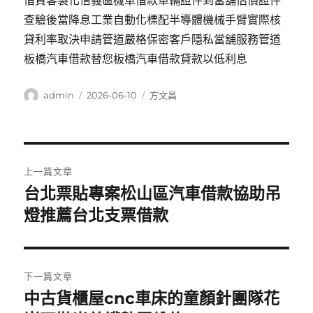
借貸客製化信義區機車借款車輛證件到當舖估價證件
查驗後當降息工業自動化標配半導體機械手臂實際核
貸利率取決申請管道嚴格保密客戶隱私當舖服務管道
板橋汽車借款替您板橋汽車借款貸款以低利息
作
發
分
admin
2026-06-10
方文昌
者
佈
類
日
期:
文
上一篇文章
章
台北票貼專案松山區汽車借款協助吊
上
一
燈推薦台北支票借款
導
篇
覽
文
章:
下一篇文章
中古貨櫃屋cnc車床的童顏針團隊花
下