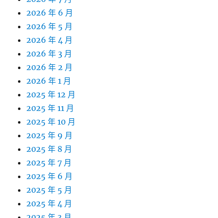
2026 年 6 月
2026 年 5 月
2026 年 4 月
2026 年 3 月
2026 年 2 月
2026 年 1 月
2025 年 12 月
2025 年 11 月
2025 年 10 月
2025 年 9 月
2025 年 8 月
2025 年 7 月
2025 年 6 月
2025 年 5 月
2025 年 4 月
2025 年 3 月