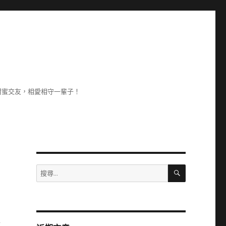
甜蜜交友，相愛相守一輩子！
搜
搜
尋
尋
關
鍵
字:
服