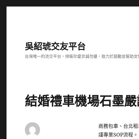
吳紹琥交友平台
台灣唯一的流交平台，捍衛珍愛非誠勿擾，致力於鼓勵並幫助女
結婚禮車機場石墨嚴
商務包車、台北租
謹專業SOP流程。