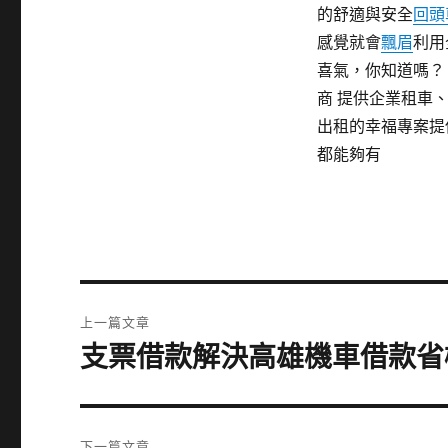
的舒適與安全
回頭
感覺就會
飄眉
利用
喜氣，你知道嗎？
商 提供企業租車
出租的幸福專案提
都能夠有
文
上一篇文章
章
支票借款解決高雄機車借款省
上
一
導
篇
覽
文
下一篇文章