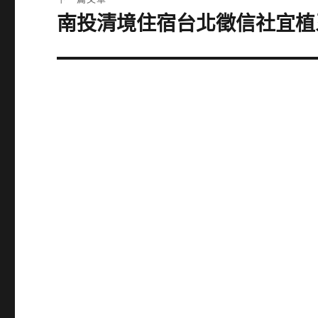
章:
南投清境住宿台北徵信社宜植
下
一
篇
文
章: