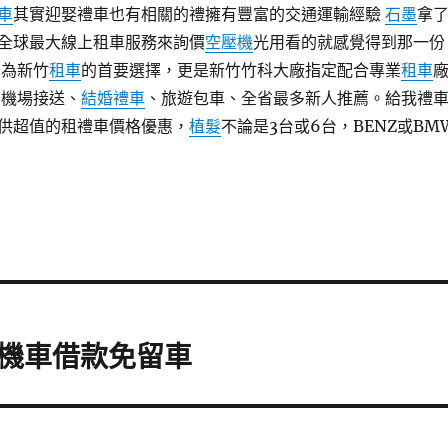
車
其實迎娶禮車也有相關的禮擁有豐富的交通運輸經驗
石墨
拿
全球最大線上租車服務來詢價
空壓機
光用看的就感覺得到那一份
 為新竹
租車
的首要選擇，更是新竹竹科大廠指定配合專業
租車
、機場接送、
結婚禮車
、旅遊包車、全省最多新人推薦。給我禮
供超值的租禮車價格優惠，
植髮
不論是3台或6台，BENZ或BM
機車借款免留車