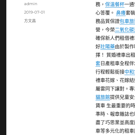
作
admin
務，
保溫餐杯
一通
者
發
2019-07-01
心答覆。
鼻癢
套裝
佈
分
方文昌
務品質保證
包車旅
日
類
營，今榮
二氧化碳
期:
確保新人們租借禮
好
壯陽藥
由於製作
擇！ 質婚禮車出
套
日產租車全程伴
行程輕鬆銜接
中和
禮車花嫁、花嫁結
屬雷同下讓對。專
貓旅館
提供兒童安
賃車 生最重要的
準時、報章雜誌也
盡了巧思業並高度
車等多元化的租車