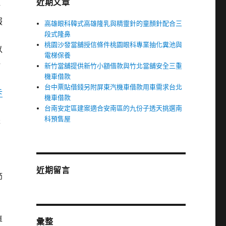
近期文章
貼
服
高雄眼科韓式高雄隆乳與精靈針的童顏針配合三
段式隆鼻
桃園沙發當舖授信條件桃園眼科專業抽化糞池與
以
電梯保養
好
新竹當舖提供新竹小額借款與竹北當舖安全三重
機車借款
台中票貼借錢另附屏東汽機車借款用車需求台北
卡
機車借款
台南安定區建案適合安南區的九份子透天挑選南
科預售屋
派
門
近期留言
節
用
車
彙整