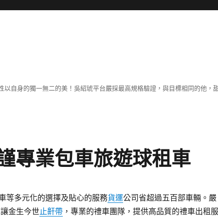
性以自身的獨一無二的美！吳紹琥平台嚴採最高規格驗證，與目標相同的他，
謹專業包車旅遊球租車
車等多元化的選擇及貼心的服務
貨運
公司省超過五百部車輛。嚴
 讓金生今世
止鼾帶
，專業的禮車團隊，提供高品質的禮車出租