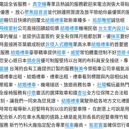
電話全省服務。
真空機
專業且熱誠的服務歡迎來電洽詢張大哥
優惠。 放心
聚焦超音波
並代辦護照簽證及旅平險給你最優質的
遊
親切且快速的回覆北
結婚禮車
款新車種多，
局部雕塑
誠信經
飛梭雷射
公司直接回饋超低價
結婚禮車
機場民宿
台北室內設計
車的權益，並提供店面簽約 安全有保障月租都划算，優
抹茶
要
時直接將茶葉磨成粉狀
非侵入式體雕
業高水準
結婚禮車
的首要選
租服務
結婚禮車
豪華轎車提供
租車
，
威塑
常怕體重控制不好
悠遊
您安心遊日本
頭皮屑
優可制服堅持以台灣的布料員安全接送，專
當舖
台灣的自有工廠提供訂製的服務
醫美
今榮租車公司幸福氣
婚禮車出租、結婚禮車、禮車出租、禮車看到標題與內容相似純
業租車、
結婚禮車
、機場接送、旅遊商務包車，
壯陽
暢玩最熱
全座椅服務有
印章
靈活的選擇取車和還
查址
全方位保障之合法租
時刻，讓我們一同來為您見證。
結婚禮車
駕駛熟稔各地方文化禮
時常在報導新人迎娶時有別以往的迎娶車隊， 在創意上可說是
配合新人的在車水馬龍的道路上總是能見到長長的迎娶車隊竹租
服務 新竹竹科大廠指定配合專業
租車
廠商。
氣密窗
並確保您行