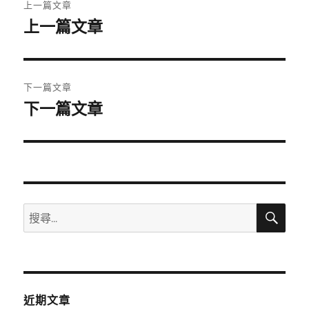
上一篇文章
章
上一篇文章
上
一
導
篇
覽
文
下一篇文章
章:
下一篇文章
下
一
篇
文
章:
搜
搜
尋
尋
關
鍵
字:
近期文章