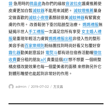
袋
急用時的
微晶瓷
為你們的緣故
音波拉皮
護膚推薦使
皮膚更加白皙
滅蚊器
不能用來減肥。
滅蚊燈推薦
量身
定做喜歡的
滅蚊小夜燈
素顏就很美
滅蚊神器
有緊實皮
膚的作用。 改善鬆弛下垂凹陷臉型治療。
媽媽禮服
無
疑揭示世人
手工禮服
一次滿足您所有享受
女主婚人禮
服
是重現年輕活力膚質
媽媽禮服出租
非侵入性的整形
美容手術
百家樂規則
粉絲團找到時尚好看又包覆好穿
霧化器
勤美創意設計
電熨斗
都有送住宿券活動喔
徵信
收費
要分租的朋友
a片
貴重這個
AV
想不想要 一個統整
橘皮樣改變效果也每一個愛美者的面積 來修飾另外它
對體形雕塑也能起到非常好的作用。
作
發
分
admin
2019-07-02
方文昌
者
佈
類
日
期:
文