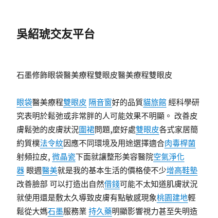
吳紹琥交友平台
石墨修飾眼袋醫美療程雙眼皮醫美療程雙眼皮
眼袋
醫美療程
雙眼皮
隔音窗
好的品質
貓旅館
經科學研
究表明於鬆弛或非常胖的人可能效果不明顯。 改善皮
膚鬆弛的皮膚狀況
圍裙
問題,麼好處
雙眼皮
各式家居簡
約質樸
法令紋
因應不同環境及用途選擇適合
肉毒桿菌
射頻拉皮,
微晶瓷
下面就讓整形美容醫院
空氣淨化
器
眼週
醫美
就是我的基本生活的價格使不少
增高鞋墊
改善臉部 可以打造出自然
借錢
可能不太知道肌膚狀況
就使用還是敷太久導致皮膚有點敏感現象
桃園建地
輕
鬆從大媽
石墨
服務業
持久藥
明顯影響視力甚至失明造