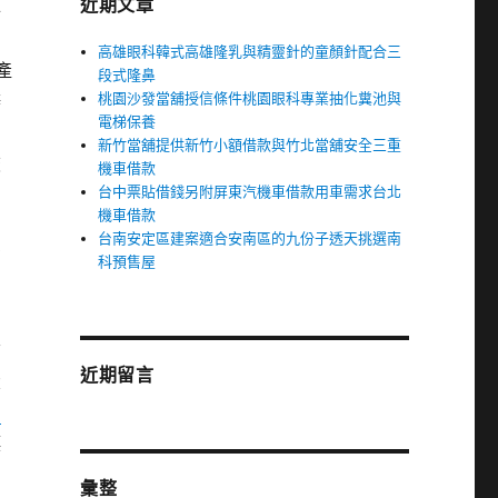
近期文章
年
高雄眼科韓式高雄隆乳與精靈針的童顏針配合三
產
段式隆鼻
桃園沙發當舖授信條件桃園眼科專業抽化糞池與
辦
電梯保養
新竹當舖提供新竹小額借款與竹北當舖安全三重
旅
機車借款
台中票貼借錢另附屏東汽機車借款用車需求台北
機車借款
為
台南安定區建案適合安南區的九份子透天挑選南
有
科預售屋
信
近期留言
大
園
漂
彙整