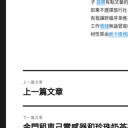
子
茵蝶
有點文藝
如果不選擇旅行社
有我讓妳循序漸進
工作
借錢
無論管寫
材性質由
刷卡換現
文
上一篇文章
章
上一篇文章
上
一
導
篇
覽
文
下一篇文章
章:
金門租車己電感器和珍珠奶茶
下