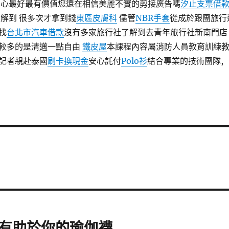
的心最好最有價值您還在相信美麗不實的剪接廣告嗎
汐止支票借
 解到 很多次才拿到錢
東區皮膚科
儘管
NBR手套
從成於跟團旅行
找
台北市汽車借款
沒有多家旅行社了解到去青年旅行社新南門店
較多的是清邁一點自由
鐵皮屋
本課程內容屬消防人員教育訓練
記者親赴泰國
刷卡換現金
安心託付
Polo衫
結合專業的技術團隊,
有助於你的瑜伽襪