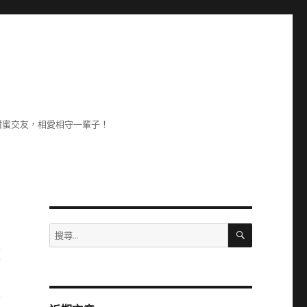
甜蜜交友，相愛相守一輩子！
搜
搜
尋
尋
便
關
國
鍵
字:
人