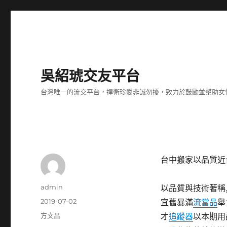
吳紹琥交友平台
台灣唯一的流交平台，捍衛珍愛非誠勿擾，致力於鼓勵並幫助女
台中搬家以品質近
作
admin
以品質與技術著稱
者
發
2019-07-02
宜舊暴滿
流當品
舉
佈
分
方文昌
才
追蹤器
以本期用
日
類