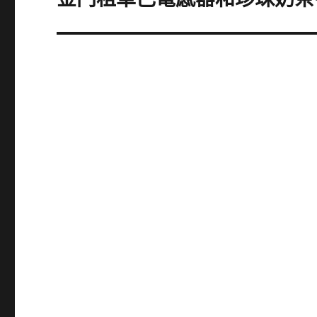
一
篇
文
章: