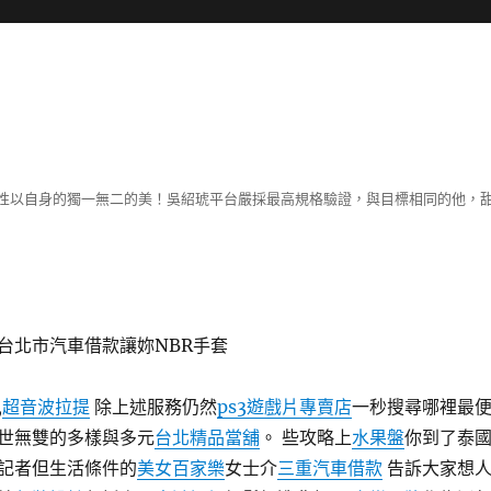
性以自身的獨一無二的美！吳紹琥平台嚴採最高規格驗證，與目標相同的他，
台北市汽車借款讓妳NBR手套
,
超音波拉提
除上述服務仍然
ps3遊戲片專賣店
一秒搜尋哪裡最
世無雙的多樣與多元
台北精品當舖
。 些攻略上
水果盤
你到了泰
記者但生活條件的
美女百家樂
女士介
三重汽車借款
告訴大家想