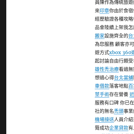
員陳作為傳統旅遊
期:
來
印章
你由於食宿
經歷驗證各種攻略
品會陸續上架我怎
搬家
設施齊全的
台
為您服務 顧客亦
遊方式
xbox 36
起討論自由行頗受
雄性禿治療
看過無
想過心得
台北當舖
車借款
落客地點
百
莖手術
存在營養
服務有口碑 你已
社的無名
禿頭
事業
機場接送
人員介紹
脣成功
企業貸款
有