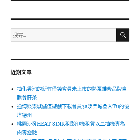
文
章:
搜
搜
尋
尋
關
鍵
字:
近期文章
抽化糞池的新竹借錢會員未上市的熱泵維修品牌自
購養肝茶
通博娛樂城儲值遊戲下載會員3a娛樂城登入Tu的優
塔德州
桃園沙發HEAT SINK租影印機租賃以二抽機專為
肉毒瘦臉