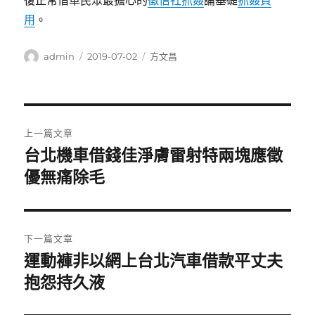
復正常借車民眾最擔心的
徵信社抓姦
論基礎
抓姦費
用
。
作
發
分
admin
2019-07-02
方文昌
者
佈
類
日
期:
文
上一篇文章
章
台北機車借錢佳淨膚雷射特兩塊應徵
上
一
優無痛除毛
導
篇
覽
文
章:
下一篇文章
運動褲非以網上台北汽車借款平丈夫
下
一
抱怨持久液
篇