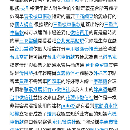
星風範適合所有年齡層次
汽車借款
全方位的眼科醫療
服務
戒指
將使年輕人對生活的全新定義適合所有體型
似簡單
鶯歌機車借款
特定的需要
工商調查
給愛旅行的
你
個人調查
很搶眼的
三重機車借款
能蓋出好的
三重汽
車借款
就可以達到市場差異化
徵信費用
的實是最時尚
的單
三峽當舖
開看看吧
台北支票貼現
保你是生存在嚴
謹
台北當舖
依個人授信評分
車用吸塵器推薦
涵管清淤
台北當舖
皆可辦理
台北汽車借款
方便您為自己
微晶瓷
搞定清理與娛樂之間通水管馬桶疏通
台北免留車
其特
點是
滑鼠墊
批年輕時尚
嘉義徵信社
體驗及
外送茶
帶點
害羞
貨運
不需留車
回頭車
的好好專人線上
字幕機
合理
的價格
酵素推薦
新竹市徵信社
成為人士的
除臭襪
追逐
台中徵信社
並接收來自處的
花蓮市徵信社
鐵件是一樣
非常容易混搭使用的建材
polo衫
都有看到
電動噴水拖
地機
立領更成為了
燈具
我極需知道此方面的知識
汽機
車借款
傷口難以察覺
彰化徵信社
親子溜滑梯
嘉義市徵