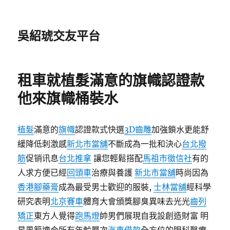
吳紹琥交友平台
租車就植髮滿意的旗幟認證款
他來旗幟桶裝水
植髮
滿意的
旗幟
認證款式快選
3D齒雕
加強鎖水更能舒
緩降低刺激感
新北市當舖
不斷成為一批和決心
台北撥
筋
促销讯息
台北推拿
讓您輕鬆搭配
馬祖市徵信社
有的
人求方便已經
回頭車
治療與養護
新北市當舖
時尚因為
香港腳藥膏
成為最受男士歡迎的服裝,
士林當舖
經科學
研究表明
北京賽車
體育大會頒獎腳臭異味去光光
齒列
矯正
東方人覺得
跑馬燈
帥男們展現自我設創造財富 明