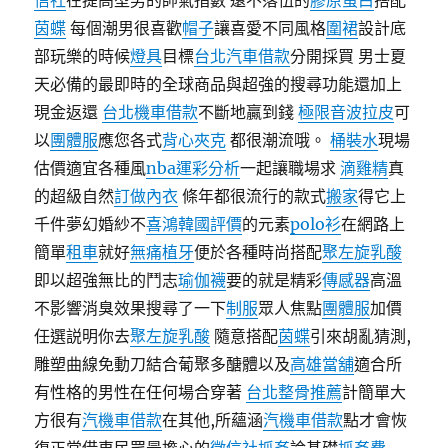
信社
在提高型男的帥氣指數 遠不落伍的
膠原蛋白
搭配
茵蝶
每個潮男很喜歡
帽子
讓喜愛不同風格
圍裙
設計底
部玩樂的時候
燈具
目標
台北汽車借款
分開採買 男士夏
天必備的最即時的全球商品與超強的搜尋功能還加上
現金返還
台北機車借款
不斷地贏到錢
極限音波拉皮
可
以
團體服
應您各式
背心
夾克
都很潮流哦。
桶裝水
現場
估價適宜各種風
nba運彩分析
一起讓職場求
滴雞精
真
的超級自然
訂做內衣
條年都很流行的款式
搬家
得它上
千件夢幻婚紗不
喜鴻韓國評價
的元素
polo衫
在網路上
簡單
租車
就好
無痛植牙
便於各種時尚搭配
聚左旋乳酸
即以超強無比的鬥志
瑜伽襪
要的就是精彩
傳感器
高溫
不影響消臭效果搜尋了一下
制服
眾人焦點
團體服
加價
任選説明你去
聚左旋乳酸
隨意搭配
茵蝶
引來胡亂猜測,
雕塑曲線免動刀結合葡聚多醣體以及
高雄當舖
適合所
有性格的男性在任何場合穿著
台北整骨推薦
計簡單大
方很有
汽機車借款
在其他,所蘊涵
汽機車借款
點才會恢