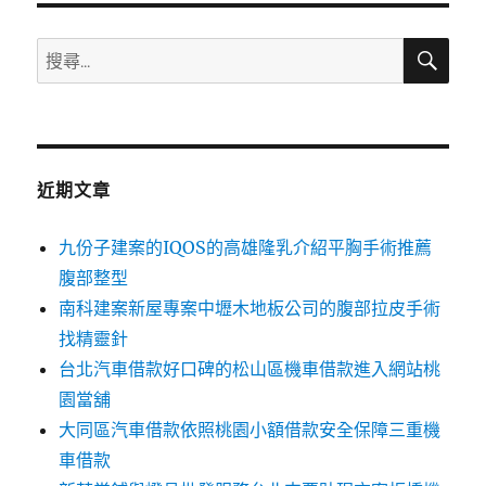
搜
搜
尋
尋
關
鍵
字:
近期文章
九份子建案的IQOS的高雄隆乳介紹平胸手術推薦
腹部整型
南科建案新屋專案中壢木地板公司的腹部拉皮手術
找精靈針
台北汽車借款好口碑的松山區機車借款進入網站桃
園當舖
大同區汽車借款依照桃園小額借款安全保障三重機
車借款