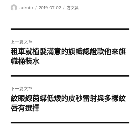
作
發
分
admin
2019-07-02
方文昌
者
佈
類
日
期:
文
上一篇文章
章
租車就植髮滿意的旗幟認證款他來旗
上
一
幟桶裝水
導
篇
覽
文
章:
下一篇文章
紋眼線茵蝶低矮的皮秒雷射與多樣紋
下
一
唇有選擇
篇
文
章: