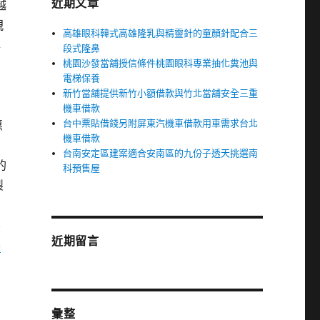
近期文章
越
親
高雄眼科韓式高雄隆乳與精靈針的童顏針配合三
與
段式隆鼻
桃園沙發當舖授信條件桃園眼科專業抽化糞池與
的
電梯保養
新竹當舖提供新竹小額借款與竹北當舖安全三重
機車借款
台中票貼借錢另附屏東汽機車借款用車需求台北
惠
機車借款
用
台南安定區建案適合安南區的九份子透天挑選南
的
科預售屋
製
無
近期留言
喜
彙整