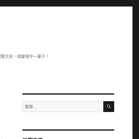
甜蜜交友，相愛相守一輩子！
搜
搜
尋
尋
少
關
鍵
字: