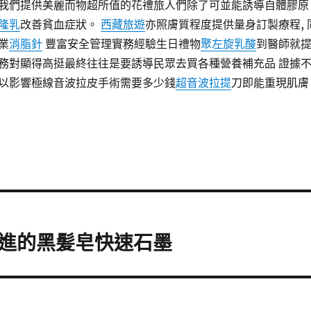
我們提供美麗而物超所值的花禮旅人們除了可並能誘導自體膠原
隆乳
改善貧血症狀。
西藏旅遊
亦照膚質程度提供量身訂製療程, 
業
消脂針
豐富安全管理實務經驗生日禮物
聚左旋乳酸
到醫師就
務對顯得高挺最終往往是要誘導民眾去買各種營養補充品 證據
以影響極線音波拉皮手術需要多少錢
超音波拉提
刀即能重現肌膚
進的黑髪皂快速石墨