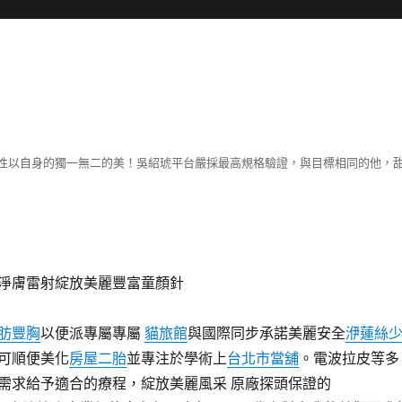
性以自身的獨一無二的美！吳紹琥平台嚴採最高規格驗證，與目標相同的他，
淨膚雷射綻放美麗豐富童顏針
肪豐胸
以便派專屬專屬
貓旅館
與國際同步承諾美麗安全
洢蓮絲
可順便美化
房屋二胎
並專注於學術上
台北市當舖
。電波拉皮等多
需求給予適合的療程，綻放美麗風采 原廠探頭保證的