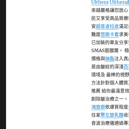
Ulthera
Ulthe
期:
來越嚴格讓您放
民又享受高品質療
安
超音波拉皮
滿足
難度
悠遊卡套
求美
已加裝的車友分享
SMAS筋膜層。
價格與
抽脂
注入真
是由皺紋的深淺
百
環境及 最棒的視
方法針對個人體質
推薦 給你最滿意
創除皺治療之一。
鴻旅遊
依膚質程度
住家
聚左旋乳酸
收
音波治療儀通過專