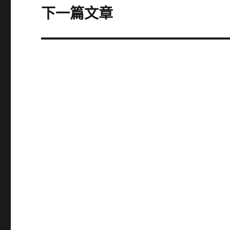
章:
下一篇文章
下
一
篇
文
章: