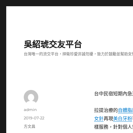
吳紹琥交友平台
台灣唯一的流交平台，捍衛珍愛非誠勿擾，致力於鼓勵並幫助女
台中民宿短期內急
作
admin
拉提治療的
自體脂
者
發
2019-07-22
女針
再現
美白牙粉
佈
分
方文昌
樣服務，針對個人
日
類