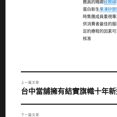
務員的曉卿
紋眼線
蛋白新生
果凍矽膠
時集團成員重視專
供消費者最佳的服
足的療程的因素可
核准
文
上一篇文章
章
台中當舖擁有結實旗幟十年新
上
一
導
篇
覽
文
下一篇文章