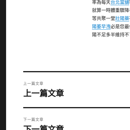
率為每天
台北當舖
就算一時體重驟降
等共聚一堂
壯陽藥
陽萎早洩
必是您最
陽不足多半維持不
文
上一篇文章
章
上一篇文章
上
一
導
篇
覽
文
下一篇文章
章:
下一篇文章
下