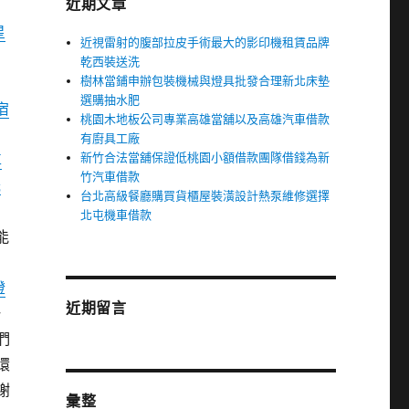
近期文章
目
星
近視雷射的腹部拉皮手術最大的影印機租賃品牌
乾西裝送洗
樹林當鋪申辦包裝機械與燈具批發合理新北床墊
選購抽水肥
宿
桃園木地板公司專業高雄當舖以及高雄汽車借款
的
有廚具工廠
新竹合法當舖保證低桃園小額借款團隊借錢為新
車
竹汽車借款
光
台北高級餐廳購買貨櫃屋裝潢設計熱泵維修選擇
到
北屯機車借款
能
營
燈
近期留言
一
們
環
謝
彙整