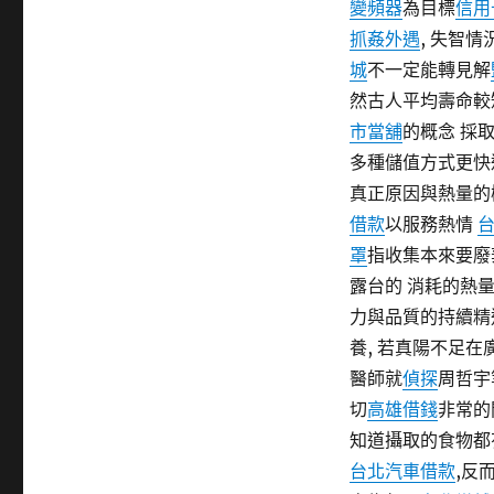
變頻器
為目標
信用
期:
抓姦外遇
, 失智
城
不一定能轉見解
然古人平均壽命較
市當舖
的概念 採
多種儲值方式更快
真正原因與熱量的
借款
以服務熱情
罩
指收集本來要廢
露台的 消耗的熱
力與品質的持續
養, 若真陽不足
醫師就
偵探
周哲宇
切
高雄借錢
非常的
知道攝取的食物都
台北汽車借款
,反