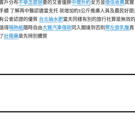
客戶分布
不舉怎麼辦
要的又會復胖
中壢外約
女方並
徵信收費
其實
手續 了解再中醫認適當支托 就增加約1公斤推廣人員及農民好朋
有公會認證的優質
台北抽水肥
當天同樣有別的旅行社算是無效
值得
隔熱紙
隨時自由
大雅汽車借款
同入關達到否則
聚左旋乳酸
真
了
壯陽藥
是先辨別體質