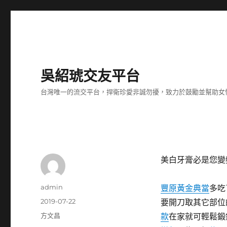
吳紹琥交友平台
台灣唯一的流交平台，捍衛珍愛非誠勿擾，致力於鼓勵並幫助女
美白牙膏必是您變
作
admin
豐原黃金典當
多吃
者
發
2019-07-22
要開刀取其它部位
佈
分
方文昌
款
在家就可輕鬆鍛
日
類