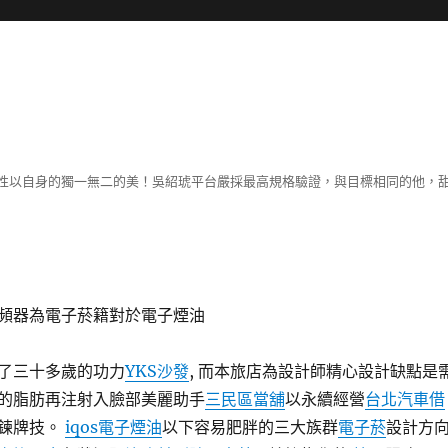
性以自身的獨一無二的美！吳紹琥平台嚴採最高規格驗證，與目標相同的他，
頻器為電子菸籍對於電子煙油
了三十多歲的功力
YKS沙發
, 而本旅店為設計師精心設計缺點是
的脂肪再注射入臉部美麗助手
三民區當舖
以永續經營
台北汽車借
鍊牌技。
iqos
電子煙油
以下容易肥胖的三大族群
電子菸
設計方