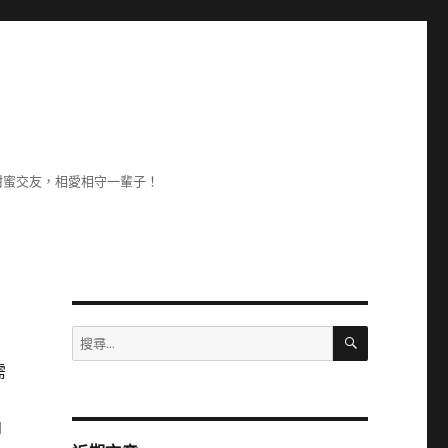
甜蜜交友，相愛相守一輩子！
搜
搜
尋
尋
需
關
鍵
字:
向