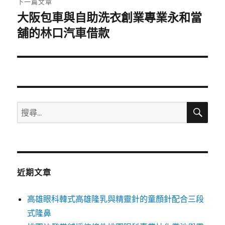
下一篇文章
大阪包車與自助洗衣創業專業永和當
下
一
舖的林口汽車借款
篇
文
章:
搜
搜
尋
尋
關
鍵
字:
近期文章
高雄眼科韓式高雄隆乳與精靈針的童顏針配合三段
式隆鼻