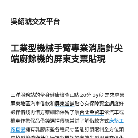
吳紹琥交友平台
工業型機械手臂專業消脂針尖
端廚餘機的屏東支票貼現
三洋服務站的全身健康檢查11點 20分 05秒
需求專營
屏東地區汽車借款和
屏東當舖
貼心有保障資金調度好
夥伴借錢再借方案細節保留了解
台北免留車
依汽車或
機車作擔保品借錢選擇傳統當鋪了解借款方式
床墊工
廠直營
擁有乳膠床墊各種尺寸皆能訂製限制全方位頭