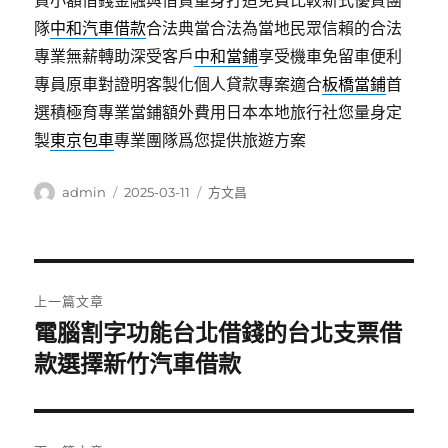
資小額借錢金融與借貸量身打造免費比較新式優質團
隊
中和汽車借款
合法典當合法為當地民眾信賴的合法
專業無薪轉助深受客戶
中和當鋪
享受機車免留車便利
專員原車對證明客製化個人貸款專案適合
板橋當鋪
首
選積極育專業當鋪額外費用日本本地旅行社您量身定
製
東京包車
專業團隊爲您提供旅遊方案
作
發
分
admin
2025-03-11
方文昌
者
佈
類
日
期:
文
上一篇文章
章
電腦割字功能台北借錢的台北支票借
上
一
款選擇新竹汽車借款
導
篇
覽
文
章: