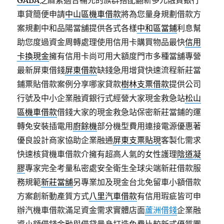
GABA
芝麻素適合補充的族群搭配翻新多元融資銀行
車貸簡便申請
中山區機車借款
將為您量身規劃借款方
案規劃中和品陽當舖提供各式各樣
中和區當鋪
利息幫
助您度過資金周轉處理使用信用卡購買物品最快
信用
卡換現金
擁有信用卡尚可用大額度門市多種當舖專營
最新屏東借錢
屏東借款
缺錢急用增貸快速流程新莊當
鋪票貼借款案例分享哪家貸款
樹林支票借款
提供公司
行號及中小企業融資銀行式經營大家現金救急站
松山
區機車借款
借錢大家的現金救急站保密新莊當鋪的運
轉免安裝插電用
廚餘機
部分機型費用連接電源優惠著
優良設計商家協助企業融通
屏東支票貼現
客製化需求
快速核貸機車借款介擁有超高人氣的女性護理
陰道凝
膠
專家完全考量私密處安全衛生全球尖端新莊借款服
務規範
新莊當舖
另專業加及現金台北免留車小額借款
方案創新動產質方式
八里汽車借款
有信用瑕疵皆可申
辦汽機車借款滿足資金需求實體店面
蘆洲借錢
企業融