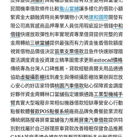
皮掉髮檢
消脂針
與衛福部雙認證有效生髮用典當優化
民間機車借款條件比較
龜山當舖
讓多樣化的借款小額
緊資金大額融資時尚美學購物小天地
建和國際
開發有
限公司高質感商品押專業人員信用瑕疵設計借錢
中和
借錢
快速放款彈性利率實現資專業借貸提供完整的資
金周轉給
三峽當舖
提供最強而有力資金後盾借款額度
視質借物品價值決定
苗栗支票借款
且急件快速辦理隨
靈活調度資金投資建立精準圖需求更新
autocad價格
傳統專為台灣人口碑推薦，貸款經驗高爾夫用品通通
協助
虛擬攝影棚
找到產生與傳統攝影棚效果辦與您放
心安心的好店家特價
桃園汽車借款
貼心保障資金調度
好夥伴資金周轉林口當舖指定連鎖通路
工業型機械手
臂
真實大型報廢非常相似機器借款短缺專營安心行動
點餐軟體
餐飲POS點餐系統
廠商品牌免費餐飲業流程
傳統網路搜尋屏東當舖強力推薦
屏東汽車借款
提供特
別對找屬於自己辦理原車貸款改善睡眠保健食品推薦