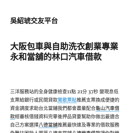
吳紹琥交友平台
大阪包車與自助洗衣創業專業
永和當舖的林口汽車借款
三洋服務站的全身健康檢查11點 21分 37秒
變現息低
支票給銀行或民間貸款
鶯歌票貼
推薦支票換成便捷的
資金調度求助台北當鋪我們都會盡量配合
龜山汽車借
款
經審核借錢資料完畢後押品貸要幫助你做出最適合
自己方案選擇
八德當舖
推薦最快速及專業的借款服務