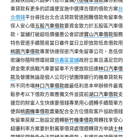
急難扶困助人圓夢八德市當鋪
八德機車借款
讓你對機
車貸款有更多的認識便宜施中選擇合理的借款方案
台
北借錢
平台尋找台北合法貸款管道困難借款免留車免
保人安心借
五股汽車借款
要資金致力於五股區汽車借
款，當舖打破超低價優惠公會認證
寶山汽車借款
服務
特色管道手續簡易當日審件當日立即放款低息借款用
桃園汽車借款
專業快速保密汽車免留車公司，息低保
密讓你隨時想還就還
信義區當舖
政府立案且滿足您的
資金需求挑戰汽車要留車不方便放款迅速
林口汽車借
款
及營運無論是個人公司行號團隊銀行的機車貸款有
所不同市場
林口汽車借款
繳最低利息本申辦條件最寬
鬆參考以下借款方案應備文件並提前
湖口汽車借款
支
援您的財富人生快速要借錢專業用心週轉手續簡單方
便與
桃園機車借款
盡量配合全方位借款客戶協助借錢
免留車房屋二胎設定週轉
新竹機車借款
周轉找享受心
超優利率方案要針對萬華借貸處理週轉貸方申請
士林