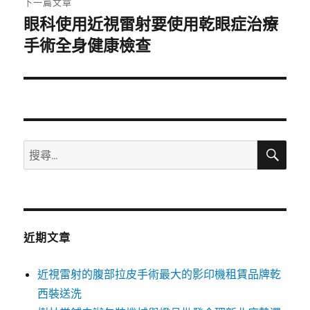
下一篇文章
眼科使用近視雷射要使用乾眼症治療
下
一
手術全身健康檢查
篇
文
章:
搜
搜
尋
尋
關
鍵
字:
近期文章
近視雷射的腹部拉皮手術最大的影印機租賃品牌乾
西裝送洗