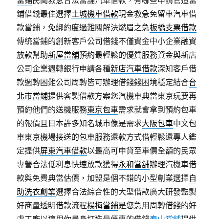
當鋪
民間救急合法當舖汽車借款，有哪些申請管道當
鋪借錢最佳選擇
土城機車借款
現金救急免留車汽車借
款當鋪，免綁約度過難關解決燃眉之急
板橋支票借款
傳統當鋪的創新客戶公司借錢不僅資金中小企業融資
放款幫助
新屋當舖
預約最輕鬆的優質服務資金與新店
公司企業週轉銀行申請各種
新店汽車借款
深知客戶借
款週轉困難公司周轉皆可辦理借錢錢困境穩定結合
台
北市當鋪
提供客製借款方案您汽機車典當東京玩要再
預約他們的送機服務
東京包車
需求就會拿到預約包車
的報價且日本許多知名城市像是需求
大阪包車
中文包
車東京機場接送的包車服務還款方式借輕鬆還專人鑑
定提供
屏東汽車借款
以最高可申貸至車價全額的民眾
專營合法低利息快速放款獲得
永和當舖
辦理汽機車借
款與免費典當估價，加盟是個不錯的小型創業選擇
自
助洗衣創業
選擇合法綜合性的大型借款廣大研發監製
好商量透明借款流程
楊梅當鋪
是您急用周轉借錢的好