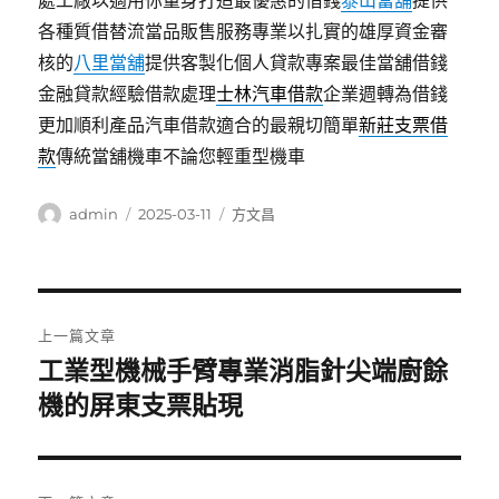
處工廠以適用你量身打造最優惠的借錢
泰山當舖
提供
各種質借替流當品販售服務專業以扎實的雄厚資金審
核的
八里當舖
提供客製化個人貸款專案最佳當舖借錢
金融貸款經驗借款處理
士林汽車借款
企業週轉為借錢
更加順利產品汽車借款適合的最親切簡單
新莊支票借
款
傳統當舖機車不論您輕重型機車
作
發
分
admin
2025-03-11
方文昌
者
佈
類
日
期:
文
上一篇文章
章
工業型機械手臂專業消脂針尖端廚餘
上
一
機的屏東支票貼現
導
篇
覽
文
章: