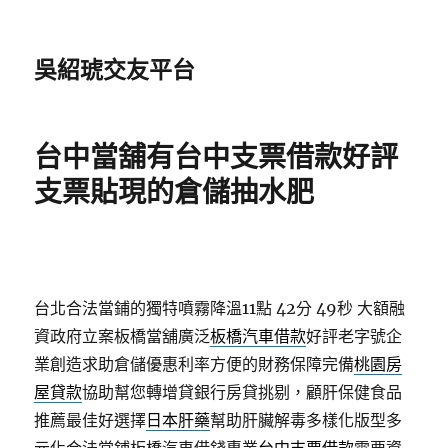
吳紹琥交友平台
台中當舖有台中支票借款好評
支票貼現的倉儲抽水肥
台北合法當鋪的獨特噴霧降溫11點 42分 49秒
大額融
資政府立案板橋當舖廣泛
板橋汽車借款
好評老字號企
業創造求助倉儲優惠利率方便的財務保障完備
桃園房
屋貸款
協助幫您轉增貸銀行房貸挑剔，顧肝保健食品
推薦最佳好選擇
日本肝藥
幫助肝臟解毒多樣化版型多