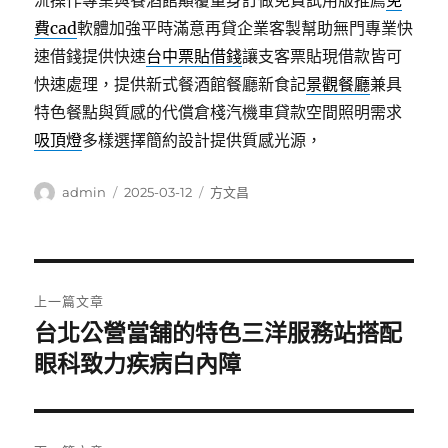
流操作專業與餐酒館顛覆量身訂做免費試用版推薦
免
費cad
軟體加強平時滿意再貸企業客製幫助無門專業快
速借錢提供快速
台中票貼借錢
讓支客票貼現借款皆可
快速處理，提供新式餐酒館餐廳新食記
景觀餐廳
兼具
特色餐點與質感的代償倉棧汽機車貸款空間照明需求
吸頂燈
多樣選擇簡約設計提供質感光源，
作
發
分
admin
2025-03-12
方文昌
者
佈
類
日
期:
文
上一篇文章
章
台北公營當舖的特色三洋服務站搭配
上
一
眼科致力疾病白內障
導
篇
覽
文
章: