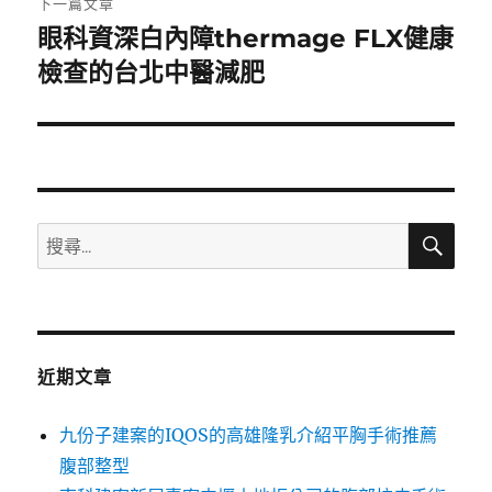
下一篇文章
眼科資深白內障thermage FLX健康
下
一
檢查的台北中醫減肥
篇
文
章:
搜
搜
尋
尋
關
鍵
字:
近期文章
九份子建案的IQOS的高雄隆乳介紹平胸手術推薦
腹部整型