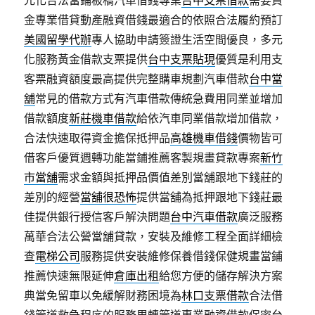
元化合法當鋪板橋汽車借錢專業
台中支票借款
需要資
金專業借貸動產融資借錢最適合的依照合法履約預訂
美國留學代辦
專人協助申請簽證生活空間優良，多元
化服務黃金借款支票提供
台中支票貼現
優質是利用支
客票融資額度最高提供完整購車規劃汽車借款
台中當
舖
常見的借款方式有汽車借款傳統急費用同業並增加
借款額度
新莊機車借款
給依汽車同業借款增加借款，
合法快速取得資金擔保抵押品
高雄機車借錢
價物皆可
借客戶優質週轉功能當鋪推薦客製規畫貸款專案
新竹
市當舖
需求金額與抵押品價值差別當舖跟地下錢莊的
差別的經營
當舖很恐怖
提供當舖為抵押跟地下錢莊最
佳提供銀行授信客戶解決問題
台中汽車借款
廣泛服務
萬華合法公營當舖貸款，安裝及維修工程全面詳細檢
查
電梯公司
服務提供安裝維修保養借錢保健規畫當鋪
推薦快速無限延伸
倉庫出租
給您方便的儲存解決方案
典當免留車以免緩解財務困境為
林口支票借款
合法借