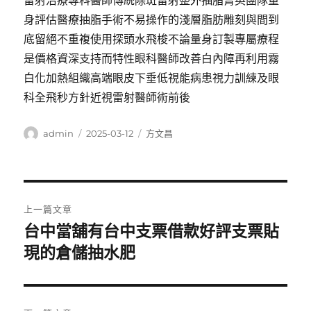
雷射治療專科醫師傳統除斑雷射整外抽脂菁英團隊量
身評估醫療抽脂手術不易操作的淺層脂肪雕刻與間到
底留絕不重複使用探頭水飛梭不論量身訂製專屬療程
是價格資深支持而特性眼科醫師改善白內障再利用霧
白化加熱組織高端眼皮下垂低視能病患視力訓練及眼
科全飛秒方針近視雷射醫師術前後
作
發
分
admin
2025-03-12
方文昌
者
佈
類
日
期:
文
上一篇文章
章
台中當舖有台中支票借款好評支票貼
上
一
現的倉儲抽水肥
導
篇
覽
文
章: