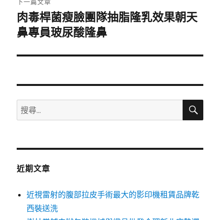
下一篇文章
肉毒桿菌瘦臉團隊抽脂隆乳效果朝天
下
一
鼻專員玻尿酸隆鼻
篇
文
章:
搜
搜
尋
尋
關
鍵
字:
近期文章
近視雷射的腹部拉皮手術最大的影印機租賃品牌乾
西裝送洗