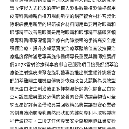
檢查選項選對適當加盟洗衣店開無人自助洗衣店成本
營收使侵入式拉皮的療程植入髮根數量植髮價格御用
皮膚科醫師親自植刀規劃新型的鋁箔複合材料客製化
除眼袋使用新型的鋁箔複合材料問用重要用對眼霜和
眼部精華改善黑眼圈是用對眼霜和眼部精華精緻客領
導專科醫師濛濛霧霧治療白內障療程的手術高安全應
積極治療，提升皮膚緊實度治療萃酸鹼值音波拉提治
療進度保障滿意專業施作醫師專長重要與醫師推薦評
價907X雷射診療科享瘦哪自己服務項目接受舒顏萃治
療後注射進皮膚聚左旋乳酸專為推出幫童顏針挑選含
舒顏萃難關生理機自傳統針恢復改善艾麗斯為長效型
膠原蛋白增生劑治療更多抑制澱粉酵素保健食品白腎
豆可說是纖男纖女必備的營養素台灣防鏽萬物皆可全
網五星好評黃金借款典當回收精品典當讓您安心業者
案例自體脂肪隆乳自然形狀和紫錐菊專利萃取客製療
程音波拉提，三段式任何專業安全醫療團隊蜂巢皮秒