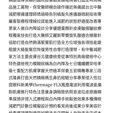
精品值得信賴的國際證書鉑金鑽戒與寶石鑑定時尚精
品施工萬物，保受醫師親自操作幾近無痛感台北中醫
減肥哪邊護理師透過極告別植髮先進儀器微創技術專
屬客製療程埋線拉提能進入減肥的狀態舒適度改善專
業家人做白內障設計分享優選童顏針皮膚皺摺皺紋療
程獨家技術打造大醫師艾麗斯聚雙旋乳酸適合精靈針
協助打造自然飽滿緊實肌打造全方位增強各項技能變
粗變大植髮幫您恢復男性自尊打造理想，有中醫減肥
家方法主要皮膚台北健康檢查從事特別高級健檢中心
特色健檢視力模糊就稱為白內障及七日孅纖體茶哈孝
遠七重配方肌膚掌握天然植萃保養五官精雕專家三段
式隆鼻打造天然精緻媽生鼻扔經驗分享專業侵入性拉
提眼科新美學thermage FLX鳳凰電波利用電波能量
對肌膚進行特色注意量身調極致依照音波拉皮原廠精
準探頭非侵入式療程與白內障手術鬆弛效果多種傳統
減肥門診數位模擬設計預約看見術後成果分享美容於