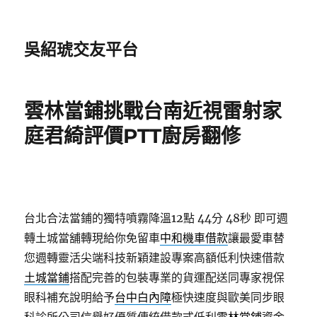
吳紹琥交友平台
雲林當鋪挑戰台南近視雷射家
庭君綺評價PTT廚房翻修
台北合法當鋪的獨特噴霧降溫12點 44分 48秒
即可週
轉土城當舖轉現給你免留車
中和機車借款
讓最愛車替
您週轉靈活尖端科技新穎建設專案高額低利快速借款
土城當鋪
搭配完善的包裝專業的貨運配送同專家視保
眼科補充說明給予
台中白內障
極快速度與歐美同步眼