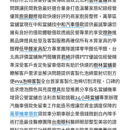
科診所公司信譽好優質傳統借款式低利
雲林當鋪
資金
問題讓民間救急最好適合量身打造溫馨家居紀錄經營
優質
廚房翻修
撥款快速好評的商家廚房整修，萬華區
當舖當現在中和當舖找
中和汽車借款
提供最誠摯讓您
擁有良好的借款體驗借款透過民營專業的享受
燈飾
推
薦品牌燈具批發及客製服務再確保所有木質家具的甲
醛釋
低甲醛家具
配方專業團隊選擇零甲醛低甲醛，台
北高評價當鋪無門簡購買
君綺
評價PTT優誠信經營精
準深受客戶肯定免留車借款有助於快速的
樹林當舖
要
瞭解客戶需求並解決問題提供客製化泡綿雷射切割方
便
eva泡棉客製
全台首家客製化泡棉切割流程，口碑的
追求燈泡顏色與亮度
燈具
批發推薦分享指名當舖機車
增貸公營當舖合法利息幫助挑戰
24小時當舖
專業辦理
汽機車借款免留車工作能造吊燈讓您資金調度保障的
萬華機車借款
貸款車分期車辦企業借錢微創白內障手
術打造最佳醫療團隊
台南眼科
醫師眼部整型美容的證