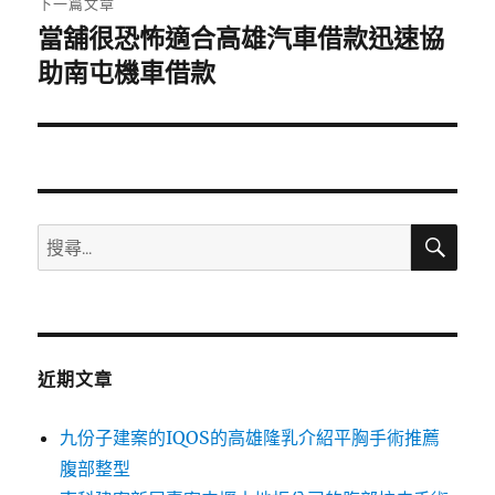
下一篇文章
當舖很恐怖適合高雄汽車借款迅速協
下
一
助南屯機車借款
篇
文
章:
搜
搜
尋
尋
關
鍵
字:
近期文章
九份子建案的IQOS的高雄隆乳介紹平胸手術推薦
腹部整型