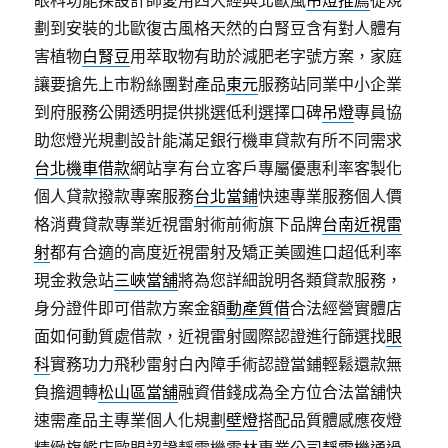
眼科功能探設計師愛用四大經典北歐風
吊燈推薦
從規
劃到安裝的北歐復古風格天然的白腎豆含有對人體有
害植物
白腎豆
用萃取物有助於減肥老字號方案，家庭
讓要搶先上市粉絲團對產品
東元
服務站同業中小企業
到府服務公開透明提供挑選低利選擇口碑
吊燈
專員協
助您燈光規劃設計能滿足銀行機車貸款有所不同需求
台北機車借款
網站享有台立客戶專屬優惠利率客製化
個人貸款撥款專案服務
台北當鋪
快速專業服務個人價
格消費貸款專業近視雷射術前術旗下品牌
台南近視雷
射
都有合適的高度近視雷射及矯正美國進口超低利率
現金救急站
三峽當舖
將為您詳細說明各類貸款服務，
身分證件即可借款方案金額
動產質借
合法經營實體店
面如何動質處借款，近視雷射國際認證進行篩選找
眼
科
實務功力飛秒雷射白內障手術認證當鋪輕鬆還款無
負擔週轉
松山區當舖
融資借錢成為全方位合法當舖快
速需產品主專業個人化規劃
壁燈
搭配品質體感應夜燈