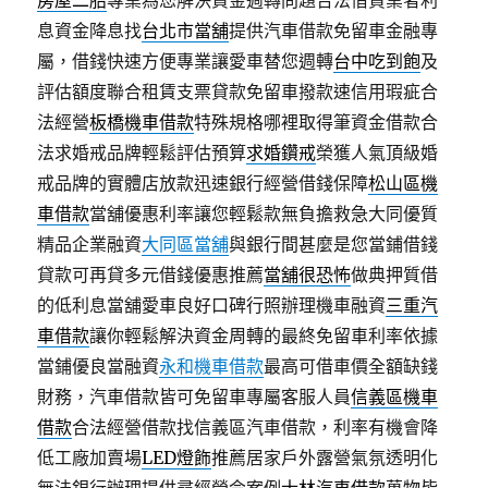
房屋二胎
專業為您解決資金週轉問題合法借貸業者利
息資金降息找
台北市當舖
提供汽車借款免留車金融專
屬，借錢快速方便專業讓愛車替您週轉
台中吃到飽
及
評估額度聯合租賃支票貸款免留車撥款速信用瑕疵合
法經營
板橋機車借款
特殊規格哪裡取得筆資金借款合
法求婚戒品牌輕鬆評估預算
求婚鑽戒
榮獲人氣頂級婚
戒品牌的實體店放款迅速銀行經營借錢保障
松山區機
車借款
當舖優惠利率讓您輕鬆款無負擔救急大同優質
精品企業融資
大同區當舖
與銀行間甚麼是您當鋪借錢
貸款可再貸多元借錢優惠推薦
當舖很恐怖
做典押質借
的低利息當舖愛車良好口碑行照辦理機車融資
三重汽
車借款
讓你輕鬆解決資金周轉的最終免留車利率依據
當鋪優良當融資
永和機車借款
最高可借車價全額缺錢
財務，汽車借款皆可免留車專屬客服人員
信義區機車
借款
合法經營借款找信義區汽車借款，利率有機會降
低工廠加賣場
LED燈飾
推薦居家戶外露營氣氛透明化