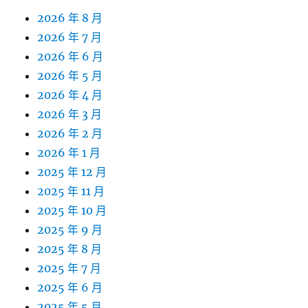
2026 年 8 月
2026 年 7 月
2026 年 6 月
2026 年 5 月
2026 年 4 月
2026 年 3 月
2026 年 2 月
2026 年 1 月
2025 年 12 月
2025 年 11 月
2025 年 10 月
2025 年 9 月
2025 年 8 月
2025 年 7 月
2025 年 6 月
2025 年 5 月