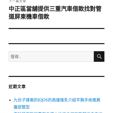
下一篇文章
中正區當舖提供三重汽車借款找對管
下
一
道屏東機車借款
篇
文
章:
搜
搜
尋
尋
關
鍵
字:
近期文章
九份子建案的IQOS的高雄隆乳介紹平胸手術推薦
腹部整型