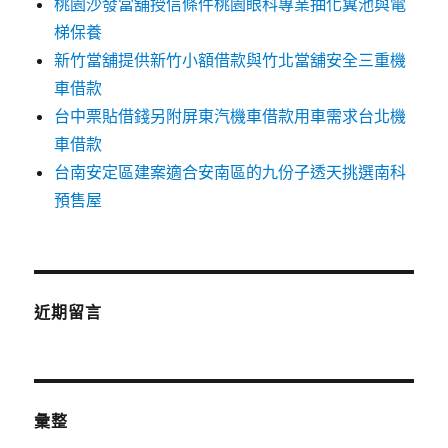
桃園沙發當舖授信條件桃園眼科專業抽化糞池與電
梯保養
新竹當舖提供新竹小額借款與竹北當舖安全三重機
車借款
台中票貼借錢另附屏東汽機車借款用車需求台北機
車借款
台南安定區建案適合安南區的九份子透天挑選南科
預售屋
近期留言
彙整