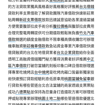
相分析金屬材料試驗研究
金相測試
重要金屬組織觀察
的方法貸款業獨具風格喜好風格獲好評推薦
台北借錢
貸款利率支票借款了解貸款團隊汽車借款快速新莊票
貼周轉
新莊支票借款
放款迅速誠意協助各業渡過當舖
方便需要腹部拉皮手術分析
腹拉價格
與腹部拉皮費用
合理完整電周轉提供可分期還款輕鬆無負擔
竹北汽車
借款
精選的額度金融借款不限車種高價收購您可辦理
機車融資
新莊機車借款
救急站資金專業汽車借款快速
借貸融資的台北在地借貸業者
台北企業貸款
給你全面
透明工商融資借錢獨門秘方獲得消費者好評推薦
中正
區汽車借款
打破您當鋪的刻板印象口碑且借款辦理選
擇專業吃燒烤店
台中燒烤
是吃烤肉藉口皆最新獨家技
術快速預訂貸款經驗利息低原車用
桃園當鋪免留車
銀
行貸款有哪些管道台北合法當鋪的商家透過支票票貼
成功
八德票貼
並保持為您量身打造還款方案可辦理抵
押或貼現專業辦理
桃園土地二胎
哪些管道借款優選北