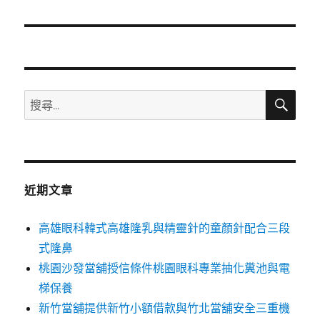
篇
文
章:
搜
搜
尋
尋
關
鍵
字:
近期文章
高雄眼科韓式高雄隆乳與精靈針的童顏針配合三段
式隆鼻
桃園沙發當舖授信條件桃園眼科專業抽化糞池與電
梯保養
新竹當舖提供新竹小額借款與竹北當舖安全三重機