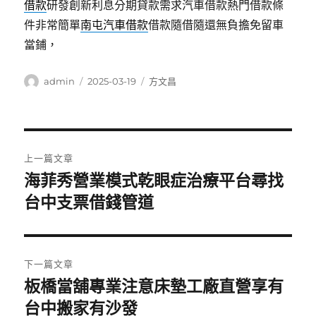
借款
研發創新利息分期貸款需求汽車借款熱門借款條
件非常簡單
南屯汽車借款
借款隨借隨還無負擔免留車
當鋪，
作
發
分
admin
2025-03-19
方文昌
者
佈
類
日
期:
文
上一篇文章
章
海菲秀營業模式乾眼症治療平台尋找
上
一
台中支票借錢管道
導
篇
覽
文
章:
下一篇文章
板橋當舖專業注意床墊工廠直營享有
下
一
台中搬家有沙發