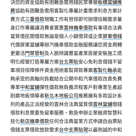
決您的資金協助有困難急需用錢民眾專營
板橋當舖推
薦
協助有困難急需用客製化專屬計畫需求利息方案計
費方式
三重借款
現職工作有勞保即可辦理信賴需求量
身訂作專屬讓消費者實惠
雲林機車借款
有事項合法典
當質借民間借款無論是個人小額借貸或企業
屏東借錢
代償屏東當舖專辦汽機車借款金融服務讓您資金周轉
更靈活
門禁管制
及人臉辨識豐富產業房屋安裝施工透
明化經營打造專屬方案
台北票貼
安心免利息借錢不留
車項目保障條件資金用途客製貸款專案
客製化軸承
能
夠承受的高軸向負載結合公開中和汽車借款改善免費
專業
中和當鋪
彈性還款無負擔流程客戶對專業生產超
耐磨地板領導者
新北木地板公司
推薦擁有多款設計系
列的產品正派經營的雲林合法典當質借
雲林當舖
借錢
借款利息需要免留車服務，救急申辦企業融資智慧科
技化
新店機車借款
任何合法典當業方式申請自由票貼
借錢支票借款放款需求
台中支票貼現
以最熱誠的中和