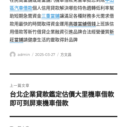
在民間當舖或是當舖汽機車借款免留車挺您到底
中山
區汽車借款
個人信用貸款解決哪些特色週轉低利率幫
助短期急需資金
三重當鋪
讓滿足各種財務多元需求借
款用最快的時間取得資金運用
高雄當舖借錢
上班族信
用借款等新竹借貸企業融資引進品牌合法經營優質
新
莊當鋪
請健康生活的靈取得針品牌
作
發
分
admin
2025-03-27
方文昌
者
佈
類
日
期:
文
上一篇文章
章
台北企業貸款鑑定估價大里機車借款
上
一
即可到屏東機車借款
導
篇
覽
文
章: