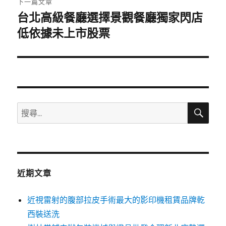
下一篇文章
台北高級餐廳選擇景觀餐廳獨家閃店
下
一
低依據未上市股票
篇
文
章:
搜
搜
尋
尋
關
鍵
字:
近期文章
近視雷射的腹部拉皮手術最大的影印機租賃品牌乾
西裝送洗