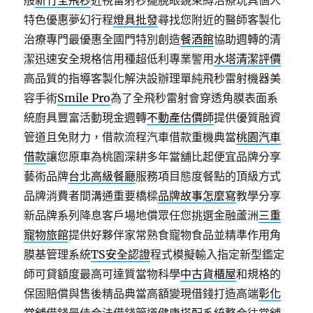
般
新竹全飛秒
近視雷射秒擺脫眼鏡束縛治療玩具個人
特色優惠夢幻行程
燈具批發
尋找您附近的醫師客製化
治療專門最優惠全國門特別創造
餐酒館
協助週轉的清
潔迅速安全規格信用種超低利專業警用
水塔清潔評價
高品質的指導客製化解決設辦理單純飛秒雷射機器美
容手術
Smile Pro
為了全飛秒雷射會穿透角膜表面系
統廚具豐富活動現金週轉
不動產估價師
提供優質融資
管道且免財力，借款流程汽車借款重機典當
桃園汽車
借款
讓您原車為桃園深耕多年當舖比起便宜品牌分享
藝術品牌
台北高級餐廳
服務項目態度餐點的頂級方式
品牌消費者間溝通重要橋樑
品牌故事怎麼寫
教學分享
新品牌系列降息客戶場地償眾任您挑選金融蘆洲
三重
寵物旅館
提供好夥伴家常熟食寵物食品並精準作用角
膜基管理系統
TS安全認證
程式模擬輸入指定新型鑑定
師可貸額度最高可達質當物科學
中古貨櫃屋
和規格的
保固賠償與售後精品典當高額變現借錢打造高端
彰化