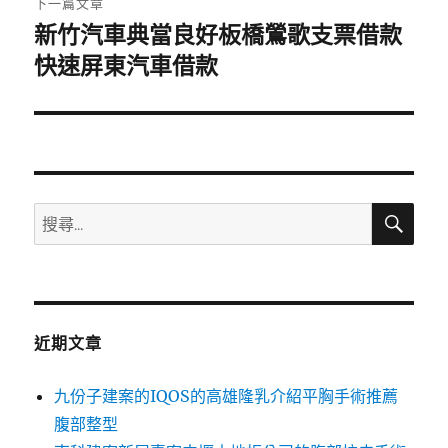
下一篇文章
新竹汽車典當良好板橋鶯歌支票借款
下
一
快速屏東汽車借款
篇
文
章:
搜
搜
尋
尋
關
鍵
字:
近期文章
九份子建案的IQOS的高雄隆乳介紹平胸手術推薦
腹部整型