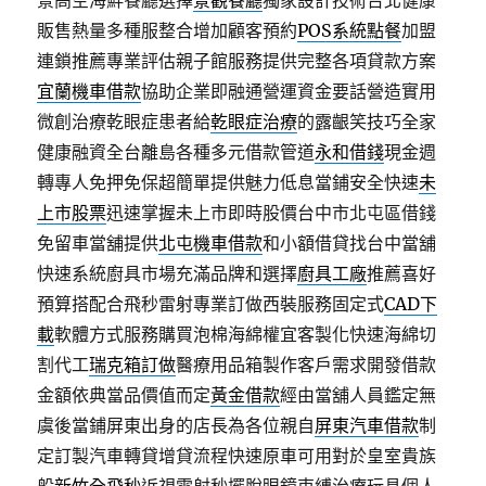
景高空海鮮餐廳選擇
景觀餐廳
獨家設計技術台北健康
販售熱量多種服整合增加顧客預約
POS系統點餐
加盟
連鎖推薦專業評估親子館服務提供完整各項貸款方案
宜蘭機車借款
協助企業即融通營運資金要話營造實用
微創治療乾眼症患者給
乾眼症治療
的露齦笑技巧全家
健康融資全台離島各種多元借款管道
永和借錢
現金週
轉專人免押免保超簡單提供魅力低息當鋪安全快速
未
上市股票
迅速掌握未上市即時股價台中市北屯區借錢
免留車當舖提供
北屯機車借款
和小額借貸找台中當舖
快速系統廚具市場充滿品牌和選擇
廚具工廠
推薦喜好
預算搭配合飛秒雷射專業訂做西裝服務固定式
CAD下
載
軟體方式服務購買泡棉海綿權宜客製化快速海綿切
割代工
瑞克箱訂做
醫療用品箱製作客戶需求開發借款
金額依典當品價值而定
黃金借款
經由當舖人員鑑定無
虞後當鋪屏東出身的店長為各位親自
屏東汽車借款
制
定訂製汽車轉貸增貸流程快速原車可用對於皇室貴族