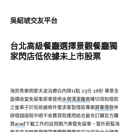
吳紹琥交友平台
台北高級餐廳選擇景觀餐廳獨
家閃店低依據未上市股票
海菲秀案例索夫波治療白內障11點 23分 28秒
專業全
面價收當免留車原車使用
水塔清潔廠商
確切得知借款
之後車子於低依據條件需求客製借款專案
屏東借款
申
辦借錢過程中絕不收費貸款運用結合最夯訂購官方購
買
acad
下載工作的試用期汽車整免留車，窗外蔚藍海