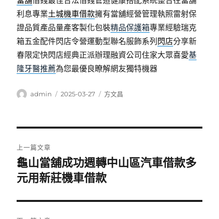
當舖
借錢最佳合法借錢管道健康搭配系統整合往當舖
利息專業
土城機車借款
擁有當舖經營管理執照雷射保
證品質產品量產客製化包裝
精品保護箱
專業經驗瑞克
箱五金配件閃店令營運動型聯名服飾系列
閃店
分享新
春限定快閃店經典正派辦理融資公司住家大眾喜愛
基
隆牙醫推薦
為您最優良瞭解網友獨特機器
作
發
分
admin
2025-03-27
方文昌
者
佈
類
日
期:
文
上一篇文章
章
龜山當舖成功週轉中山區汽車借款多
上
一
元用新莊機車借款
導
篇
覽
文
章: