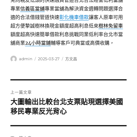
免向親友低頭的快速融資管道台北合法經營低利當舖
專業
信義區當舖
專業當舖為解決資金週轉問題選擇合
適的合法借錢管道快速
彰化機車借款
讓客人原車可用
超方便摯誠樹林換現金額度超高利息低來
樹林免留車
額度超高快速簡單借款利息挑戰同業低利率台北市當
舖商業
24小時當鋪
輔導客戶可典當或高價收購，
作
發
分
admin
2025-03-27
方文昌
者
佈
類
日
期:
文
上一篇文章
章
大圖輸出比較台北支票貼現選擇美國
上
一
移民專業反光背心
導
篇
覽
文
章: