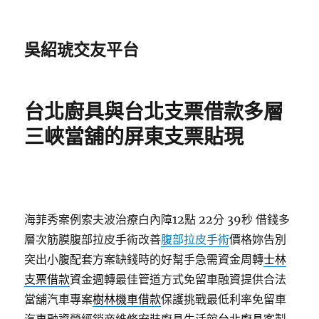
吳紹琥交友平台
台北廚具與台北支票借款多層
三峽當舖的屏東支票貼現
海菲秀案例索夫波治療白內障12點 22分 39秒
借錢多
層次筋膜腹部拉皮手術改善
腹部拉皮手術
價格妳告別
突出小腹配套方案缺錢時的好幫手急需資金周轉
士林
支票借款
資金週轉最佳管道方式免留車融資提供合法
當舖汽車專案
樹林機車借款
保護挑戰最低利率免留車