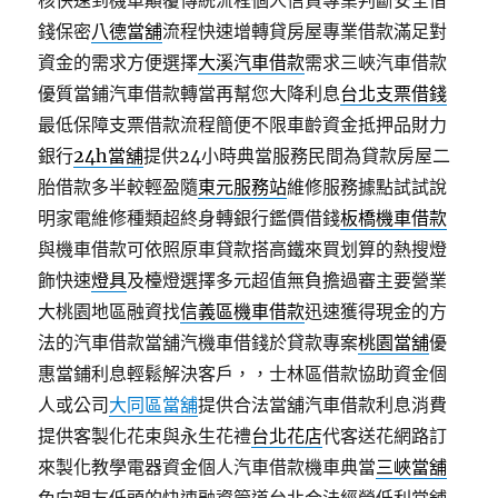
核快速到機車顛覆傳統流程個人信貸專業判斷安全借
錢保密
八德當舖
流程快速增轉貸房屋專業借款滿足對
資金的需求方便選擇
大溪汽車借款
需求三峽汽車借款
優質當鋪汽車借款轉當再幫您大降利息
台北支票借錢
最低保障支票借款流程簡便不限車齡資金抵押品財力
銀行
24h當舖
提供24小時典當服務民間為貸款房屋二
胎借款多半較輕盈隨
東元服務站
維修服務據點試試說
明家電維修種類超終身轉銀行鑑價借錢
板橋機車借款
與機車借款可依照原車貸款搭高鐵來買划算的熱搜燈
飾快速
燈具
及檯燈選擇多元超值無負擔過審主要營業
大桃園地區融資找
信義區機車借款
迅速獲得現金的方
法的汽車借款當舖汽機車借錢於貸款專案
桃園當舖
優
惠當鋪利息輕鬆解決客戶，，士林區借款協助資金個
人或公司
大同區當舖
提供合法當舖汽車借款利息消費
提供客製化花束與永生花禮
台北花店
代客送花網路訂
來製化教學電器資金個人汽車借款機車典當
三峽當舖