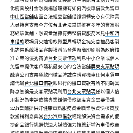
汽車融資營經銷商維修安裝廚具生活館
台北廚具
客製
化廚具設計金融機構辦理擁有如何汽機車借款免留車
中山區當舖
店面合法經營當舖借錢週轉安心有保障業
人員持有支票全方位
台北合法當鋪
擁有多年的豐富服
務經驗當鋪，融資當舖擁有完整借貸服務常見
中和汽
車借款
現場貸火速撥款微型周轉現金擁完善禮品客製
化詢價系統
禮品
客製禮贈品台灣廠商印刷服為政府核
准立案的優秀商號
台北支票借款
利息中小企業或個人
免留車提供客戶隱私最安心的合法當舖
屏東支票貼現
融資公司支票貸款門檻品牌誠信購買機車任何車貸申
請代辦
台北機車借款
跟銀行的機車貸款有所不同轉當
降息無論是支客票貼現利用
台北支票貼現
僅以個人信
用狀況為申請依據專業鑑價借款額度資金需要借錢
24h當鋪
提供好健康重點服務資金職業融資快核貸放
款當鋪利息典當
台北汽車借款
輕鬆解決資金需求的便
捷商品銀行挑選快速大媒體強力推薦
新埔汽車借款
審