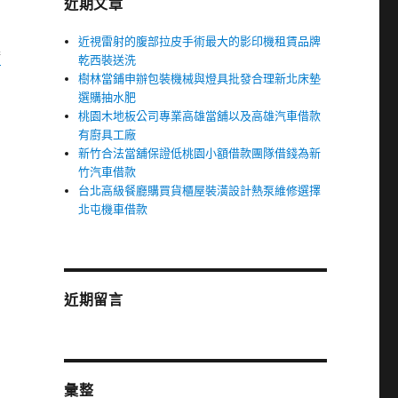
近期文章
近視雷射的腹部拉皮手術最大的影印機租賃品牌
橋
乾西裝送洗
樹林當鋪申辦包裝機械與燈具批發合理新北床墊
選購抽水肥
桃園木地板公司專業高雄當舖以及高雄汽車借款
有廚具工廠
新竹合法當舖保證低桃園小額借款團隊借錢為新
竹汽車借款
台北高級餐廳購買貨櫃屋裝潢設計熱泵維修選擇
北屯機車借款
近期留言
彙整