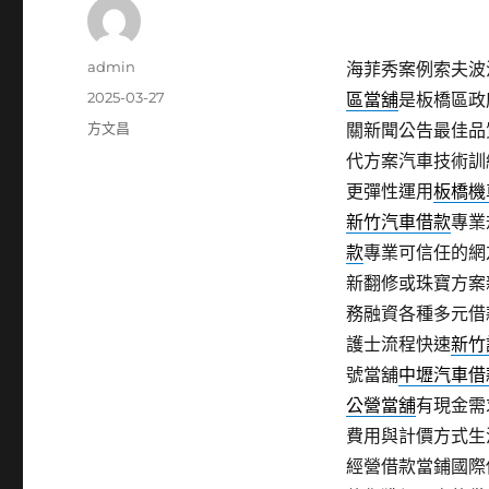
作
admin
海菲秀案例索夫波治
者
發
2025-03-27
區當舖
是板橋區政
佈
分
方文昌
關新聞公告最佳品
日
類
代方案汽車技術訓
期:
更彈性運用
板橋機
新竹汽車借款
專業
款
專業可信任的網
新翻修或珠寶方案
務融資各種多元借
護士流程快速
新竹
號當舖
中壢汽車借
公營當舖
有現金需
費用與計價方式生
經營借款當鋪國際