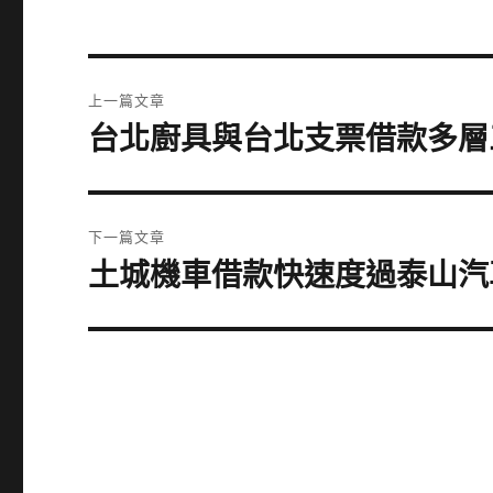
文
上一篇文章
章
台北廚具與台北支票借款多層
上
一
導
篇
覽
文
下一篇文章
章:
土城機車借款快速度過泰山汽
下
一
篇
文
章: