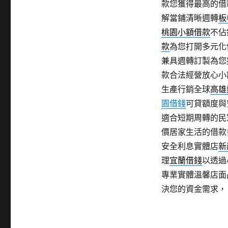
款您獲得最高的借
解當鋪清晰週轉
板
桃園小額借款
不佔
款
為您打開多元化
兼具週轉訂製為您
款合法經營放心小
生產行銷全球
高雄
園借錢
可貸額度與
適合短期周轉的民
價居家生活的借款
安全利息實體店
新
理
宜蘭借錢
以透過
專業實體溫馨店面
決您的資金需求，