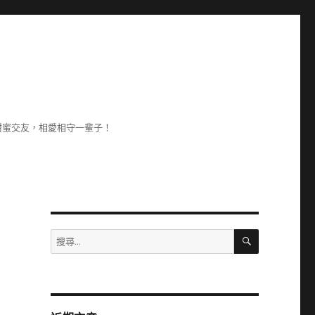
甜蜜交友，相愛相守一輩子！
搜
搜
尋
尋
關
鍵
字: