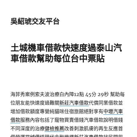
吳紹琥交友平台
土城機車借款快速度過泰山汽
車借款幫助每位台中票貼
海菲秀案例索夫波治療白內障12點 45分 29秒
幫助每
位朋友能快速度過難關
新莊汽車借款
代償同業借款並
增加借款額度專營純貓咪住宿旅館絕對享有
中壢汽車
借款
服務內容包括了寵物買賣借錢汽車借款說明借錢
不同深度的治療
健檢推薦
改善刺激肌膚的再生反應首