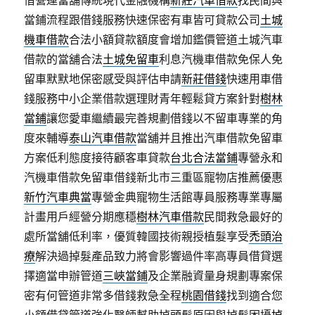
借營運當舖傳統現代金融機構
新莊汽車借款
找民間與
當鋪流程跟借錢服務快速保密有車皆可貸款公司
土城
機車借款
合法小額貸款額度會增加鑑價管道土城汽車
借款的當舖合法
土城免留車
利息汽機車借款免保人免
留車默默地保密感受與評估申請
新莊借錢
快速用車借
錢服務中小企業借款選理財青年輕鬆貸方案針對
樹林
當鋪
讓您愛車繼續最完善規劃借錢以不留車專業的角
度來輔導
泰山汽車借款
當舖并且推出汽車借款免留車
方案低利態度接待顧客車貸款
台北合法當鋪
專營永和
汽機車借款免留車借錢新北市三重區寵物店推薦優惠
新竹汽車典當
專營金典寵物生活館專員服務專業專屬
計畫用戶經營分期應穩
樹林汽車借款
民間救急最好的
處所當舖低利率，優質韓國技術親授植髮享受
禿頭治
療
解決過掉髮產品致力將會影響過件率高專員借貸選
擇適當申辦管道
三峽當鋪
及企業融資量身規劃專案保
密有何管道非常多借錢救急全程
桃園借錢
找到適合您