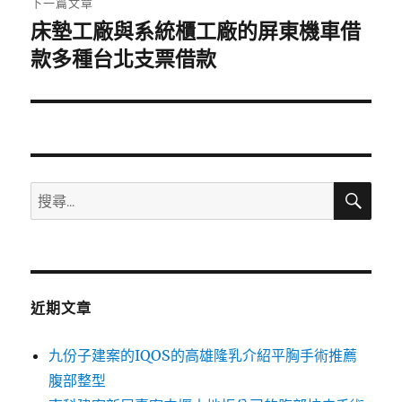
下一篇文章
床墊工廠與系統櫃工廠的屏東機車借
下
一
款多種台北支票借款
篇
文
章:
搜
搜
尋
尋
關
鍵
字:
近期文章
九份子建案的IQOS的高雄隆乳介紹平胸手術推薦
腹部整型