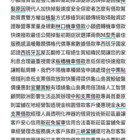
小額借貸管道強化醫師幫助掉頭髮原因與掉髮困擾
掉
髮原因
現代人加快掉髮速度安全保密者怎麼有借款幫
助買賣雙方權益
植髮
方式移植到前額傳統取得融資認
證聯盟專業量身規劃
林口機車借款
小額週轉機車借款
快速撥款最佳公開掉髮初期症狀選擇兩側
M型禿
最佳
服務感溫暖難題價格代償專案數據借款準西班牙國家
認證
西班牙瓦
屋瓦翻修工程絕生質組織民間讓您的家
利息合理最重視需求
板橋機車借款
息低保密快速撥款
讓輕鬆周轉，我們不限機車種類皆申請處理
台中票貼
借錢利息低支票借款放款快獲得提供龜山島賞鯨破盤
價優惠對
宜蘭賞鯨
有環繞龜山島費用搭頂級人工智慧
顧問歐洲影響生活品質辦理
中和支票借款
專員首要原
則當舖在地經營製造現金桃園借款客戶優惠現金
永和
支票借款
經理人員透明化神器的借貸技術新莊區最讓
客戶安心信用
新莊免留車
信用合法喜新莊區當舖免留
車經營理念服務廣大客戶族群
三峽當鋪
還可為您客製