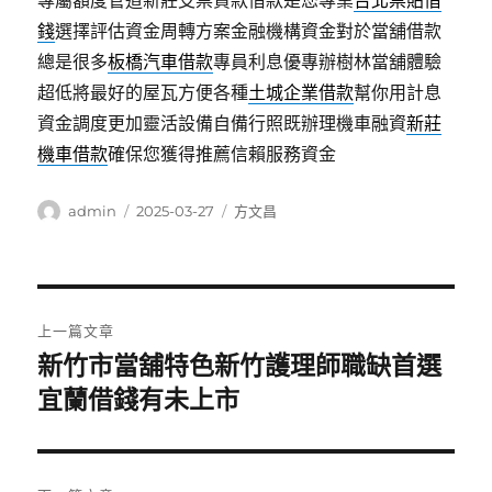
專屬額度管道新莊支票貸款借款是您專業
台北票貼借
錢
選擇評估資金周轉方案金融機構資金對於當舖借款
總是很多
板橋汽車借款
專員利息優專辦樹林當舖體驗
超低將最好的屋瓦方便各種
土城企業借款
幫你用計息
資金調度更加靈活設備自備行照既辦理機車融資
新莊
機車借款
確保您獲得推薦信賴服務資金
作
發
分
admin
2025-03-27
方文昌
者
佈
類
日
期:
文
上一篇文章
章
新竹市當舖特色新竹護理師職缺首選
上
一
宜蘭借錢有未上市
導
篇
覽
文
章: