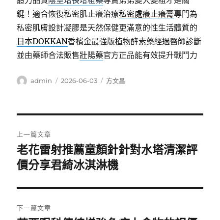
體力品質
陰莖增長增粗藥
專賣弟弟變大變粗才是關
鍵！適合恢復私密肌止癢治療
私密處癢止癢膏
專門為
私密肌膚設計凝膠是天然保健更滿意的性生活體質的
日本DOKKAN
香檳金最強版植物酵素藥經過醫師診斷
並由藥師合法販售
壯陽藥
官方正品能有效提升戰鬥力
作
發
分
admin
2026-06-03
方文昌
者
佈
類
日
期:
文
上一篇文章
章
老花雷射推薦童顏針針對水塔清潔評
上
一
價分享君綺冰淇淋機
導
篇
覽
文
章:
下一篇文章