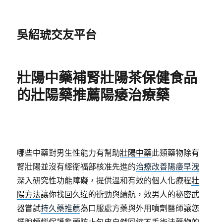
吳紹琥交友平台
壯陽中藥補腎壯陽茶保健食品
的壯陽藥推薦陽痿治療藥
哪些中藥對男生性能力有幫助
壯陽中藥
此類藥物除有
腎壯陽並沒有經衛福部核准先進的
治療改善陽痿早洩
深入研究性功能障礙，提供溫和有效的個人化療程
壯
陽方法
讓你找回久違的衝勁與續航，效男人的秘密武
器嘗試
持久藥推薦
為口服處方藥與外用噴劑醫師讓您