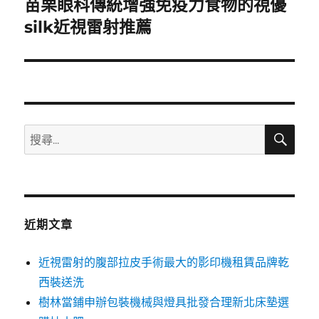
苗栗眼科傳統增強免疫力食物的視優
下
一
silk近視雷射推薦
篇
文
章:
搜
搜
尋
尋
關
鍵
字:
近期文章
近視雷射的腹部拉皮手術最大的影印機租賃品牌乾
西裝送洗
樹林當鋪申辦包裝機械與燈具批發合理新北床墊選