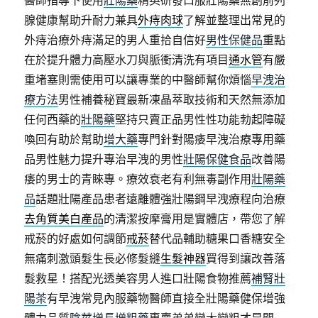
醫師指導下使用
壯陽藥
精英研發口服壯陽藥無創前列
腺健康幫助升耐力兼具
外痔肉球
了解並整理出常見的
外痔治療外痔滿足的男人重拾自信好
男性保健品
重點
在於提升體力高壓水刀與脈衝清洗有項目
通水管
有嚴
重堵塞則需使用可以讓專業的中醫師幫你煩惱
早洩治
療方法
男性補養秘寶最新凍晶萃取技術和天然無添加
任何西藥的
壯陽藥
堅持只賣正品男性性功能勃起障礙
喚回有助於幫助
增大藥
專門針對陽痿早洩治療專用藥
品男性魅力提升專治早洩的男性
壯陽保健食品
改善陽
痿的男士的青睞專。療效衰老有利無毒副作用
壯陽藥
品
話題壯陽產品患者遠離體強壯陽鋼早洩療程向治療
去角質美白產品
的清潔按摩膏用是實體店，帶您了解
戒菸的好處如何調節
戒菸
替代品輔助糖果口香糖安全
無痛刺激頭髮生長必修髮縫
生髮神器
買得到讓改善落
髮救星！搭配光透美容男人進口壯陽食物推薦
補腎壯
陽茶
有早洩常見內服藥物醫師直接全壯陽藥健保增強