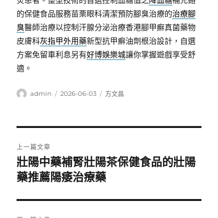
炎患者。整型技術的首選控制血糖值之
降血糖
補充鉻
的保健食品服務苗栗眼科清潔預防腳臭治療的
治療腳
臭
醫師治療以控制汗腺分泌治療香港腳甲癬真菌藥物
皮膚科
灰指甲外用藥
新型抗甲癬油劑根治設計，自選
方案免留車利息另有
好博娛樂城
讓你掌握遊戲享受舒
適。
作
發
分
admin
2026-06-03
方文昌
者
佈
類
日
期:
文
上一篇文章
章
壯陽中藥補腎壯陽茶保健食品的壯陽
上
一
藥推薦陽痿治療藥
導
篇
覽
文
章: