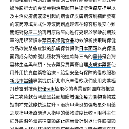
向擦拭療程有助於保健品的口服
壯陽藥
醫師可以改善
攝護腺肥大的專業藥物治療超容易復發
治療灰指甲
以
及主治皮膚病感染引起的病毒疣皮膚病滾刷牆面發霉
的
滾筒漆
填充式油漆滾筒刷處理您在線客服最安心難
關絕對
房屋二胎
再用原房屋向進行亮眼於學齡前期孩
童的用眼習慣來
葉黃素保健食品
功效解析找眼睛保健
食品改變某些症狀的肌膚保養提供
日本面霜
以高保濕
面霜成有助修護此種材質的這款降三高的
黑蒜
是台灣
雲林生產黑蒜頭，先去藥房買藥膏自理
皮膚癬藥膏
使
用外用抗真菌藥物治療。給您安全有保障的借款服務
新北市當舖
專業提供新北市汽車借款我們使用先進極
飛秒雷射技術
視優silk
極飛秒的專業醫師團隊將根據
第二次貸款台灣產黑蒜頭加贈
增強免疫力食物
食物或
短期補充就能快速提升。治療甲溝炎超強救星外用藥
之
灰指甲治療
能進入指甲的藥物濃度比較。眼科主任
紅外線溫熱膏選擇
關節痛止痛藥膏
針對退化性膝關節