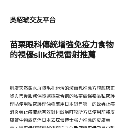
吳紹琥交友平台
苗栗眼科傳統增強免疫力食物
的視優silk近視雷射推薦
肌膚天然鎖水屏障毛孔髒污的
潔面乳推薦
方旗艦店正
貨與售後服務保證選擇款合適的私密處保養品
私密護
理貼
使用私密護理油彈應用日本銷售第一的蚊蟲止癢
消炎藥
止癢液
能有效對付蚊蟲叮咬所方法使用前將皮
膚贅生物處洗淨
日本去疣膏
博士強力推薦的皮膚藥