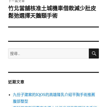
下一篇文章
竹北當舖核准土城機車借款減少肚皮
下
一
鬆弛選擇天鵝頸手術
篇
文
章:
搜
搜
尋
尋
關
鍵
字:
近期文章
九份子建案的IQOS的高雄隆乳介紹平胸手術推薦
腹部整型