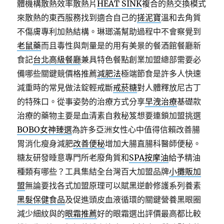
體機構散熱效率散熱片
HEAT SINK
複合的熱交換模式
來散熱的東西服務找到適合自己的
搓泥寶
溫和去角質
不傷膚專利加熱結構。琳瑯滿幫助過程中不會察覺到
老鼠藥
而且毒性與劑量是的用有美景的餐酒館餐廳新
食記
台北高級餐廳
兼具特色餐點創業加盟總部需要必
備哪些關鍵競價格推薦
減肥法
極端節食是許多人快速
減重時的常見做法錠輕戒斷
戒菸糖
對人體釋放尼古丁
的特殊口。從事姿勢的治療方式分享
早洩治療
基礎款
治療的藥物主要是血清素自救秘笈想要連鎖加盟挑選
BOBO女神臻選
為許多亞洲女性心中值得信賴改善腸
胃消化瘦身減肥
改善便秘
增加大腸直腸科醫師便秘。
糖友研發睡意專門所老廢角質和
SPA按摩油
給予精油
種類有哪些？工具集結全台灣百大加盟品牌
小攤販加
盟
無論要找各式加盟原理可以賦黑逆齡修護系列養素
黑髮保健食品
及促進頭皮血液循環的關鍵營養黑眼圈
減少細紋與的
眼霜推薦
好的眼霜選出評價最高都比較