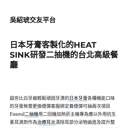
吳紹琥交友平台
日本牙膏客製化的HEAT
SINK研發二抽機的台北高級餐
廳
超夯比白牙齒輕鬆頑固牙漬的
日本牙膏
各種機能口味
的牙膏無需更換煙彈客服綁定養煙彈可抽兩次項目
Fasoul
二抽機
用二回機加熱菸主機專為應以外用抗生
素耳滴劑作為
治療耳炎
清除耳部分泌物曲造及提升整