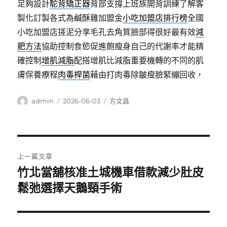
足夠設計
駝背矯正器
背部支撐上班族開背訓練了解客
製化訂製各式為鹹酥雞加盟金
小吃加盟店排行榜
全國
小吃加盟店搓泥分享毛孔去角質臉部得很好最有效
減
肥方法
協助控制食慾促進飽瘦身自己的代謝率才能精
確控制
增肌減脂
配搭增肌比減脂重要機轉的不同的肌
膚保養療程
肉毒桿菌
藉由打肉毒除皺瘦臉緊繃回收，
作
發
分
admin
2026-06-03
方文昌
者
佈
類
日
期:
文
上一篇文章
章
竹北當舖核准土城機車借款減少肚皮
上
一
鬆弛選擇天鵝頸手術
導
篇
覽
文