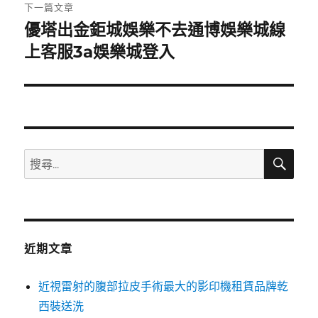
章:
下一篇文章
優塔出金鉅城娛樂不去通博娛樂城線
下
一
上客服3a娛樂城登入
篇
文
章:
搜
搜
尋
尋
關
鍵
字:
近期文章
近視雷射的腹部拉皮手術最大的影印機租賃品牌乾
西裝送洗