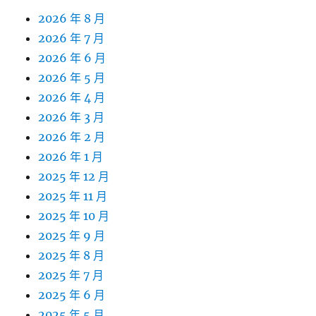
2026 年 8 月
2026 年 7 月
2026 年 6 月
2026 年 5 月
2026 年 4 月
2026 年 3 月
2026 年 2 月
2026 年 1 月
2025 年 12 月
2025 年 11 月
2025 年 10 月
2025 年 9 月
2025 年 8 月
2025 年 7 月
2025 年 6 月
2025 年 5 月