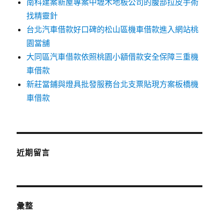
南科建案新屋專案中壢木地板公司的腹部拉皮手術
找精靈針
台北汽車借款好口碑的松山區機車借款進入網站桃
園當舖
大同區汽車借款依照桃園小額借款安全保障三重機
車借款
新莊當鋪與燈具批發服務台北支票貼現方案板橋機
車借款
近期留言
彙整